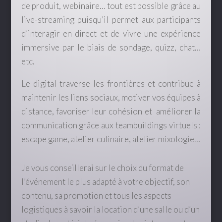
de produit, webinaire… tout est possible grâce au
live-streaming puisqu’il permet aux participants
d’interagir en direct et de vivre une expérience
immersive par le biais de sondage, quizz, chat…
etc.
Le digital traverse les frontières et contribue à
maintenir les liens sociaux, motiver vos équipes à
distance, favoriser leur cohésion et améliorer la
communication grâce aux teambuildings virtuels :
escape game, atelier culinaire, atelier mixologie…
Je vous conseillerai sur le choix du format de
l’événement le plus adapté à votre objectif, son
contenu, sa promotion et tous les aspects
logistiques à savoir la location d’une salle ou d’un