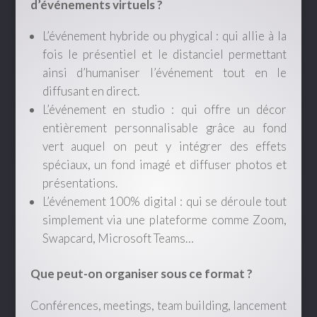
d’événements virtuels ?
L’événement hybride ou phygical : qui allie à la
fois le présentiel et le distanciel permettant
ainsi d’humaniser l’événement tout en le
diffusant en direct.
L’événement en studio : qui offre un décor
entièrement personnalisable grâce au fond
vert auquel on peut y intégrer des effets
spéciaux, un fond imagé et diffuser photos et
présentations.
L’événement 100% digital : qui se déroule tout
simplement via une plateforme comme Zoom,
Swapcard, Microsoft Teams…
Que peut-on organiser sous ce format ?
Conférences, meetings, team building, lancement