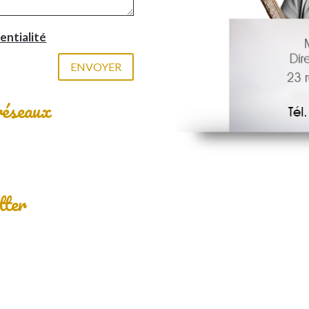
entialité
ENVOYER
réseaux
tter